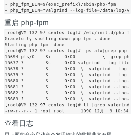
- php_fpm_BIN=${exec_prefix}/sbin/php-fpm

+ php_fpm_BIN="valgrind --log-file=/data/log/val
重启 php-fpm
[root@VM_132_97_centos log]# /etc/init.d/php-fpm
Gracefully shutting down php-fpm . done

Starting php-fpm  done

[root@VM_132_97_centos log]#  ps afx|grep php-fp
15694 pts/0    S+     0:00  |       \_ grep php-
15677 ?        Ss     0:00 valgrind --log-file=/
15678 ?        S      0:00  \_ valgrind --log-fi
15679 ?        S      0:00  \_ valgrind --log-fi
15680 ?        S      0:00  \_ valgrind --log-fi
15681 ?        S      0:00  \_ valgrind --log-fi
15682 ?        S      0:00  \_ valgrind --log-fi
15683 ?        S      0:00  \_ valgrind --log-fi
[root@VM_132_97_centos log]# ll |grep valgrind

-rw-r--r-- 1 root root      1090 12月  9 10:34 v
查看日志
用上面的命令启动命令发现输出的数据非常有限