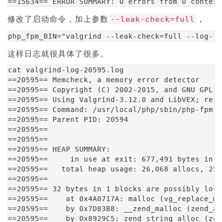
==15634== ERROR SUMMARY: 0 errors from 0 context
修改了启动命令，加上参数
，
--leak-check=full
php_fpm_BIN="valgrind --leak-check=full --log-fi
这样日志就很具体了很多。
cat valgrind-log-20595.log 

==20595== Memcheck, a memory error detector

==20595== Copyright (C) 2002-2015, and GNU GPL'd
==20595== Using Valgrind-3.12.0 and LibVEX; reru
==20595== Command: /usr/local/php/sbin/php-fpm -
==20595== Parent PID: 20594

==20595== 

==20595== 

==20595== HEAP SUMMARY:

==20595==     in use at exit: 677,491 bytes in 1
==20595==   total heap usage: 26,068 allocs, 25,
==20595== 

==20595== 32 bytes in 1 blocks are possibly lost
==20595==    at 0x4A0717A: malloc (vg_replace_ma
==20595==    by 0x7D83B8: __zend_malloc (zend_al
==20595==    by 0x8929C5: zend_string_alloc (zen