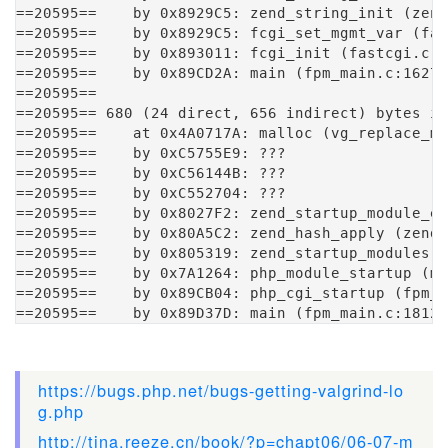
==20595==    by 0x8929C5: zend_string_init (zend
==20595==    by 0x8929C5: fcgi_set_mgmt_var (fas
==20595==    by 0x893011: fcgi_init (fastcgi.c:4
==20595==    by 0x89CD2A: main (fpm_main.c:1627)

==20595== 

==20595== 680 (24 direct, 656 indirect) bytes in
==20595==    at 0x4A0717A: malloc (vg_replace_ma
==20595==    by 0xC5755E9: ???

==20595==    by 0xC56144B: ???

==20595==    by 0xC552704: ???

==20595==    by 0x8027F2: zend_startup_module_ex
==20595==    by 0x80A5C2: zend_hash_apply (zend_
==20595==    by 0x805319: zend_startup_modules (
==20595==    by 0x7A1264: php_module_startup (ma
==20595==    by 0x89CB04: php_cgi_startup (fpm_m
==20595==    by 0x89D37D: main (fpm_main.c:1812)
https://bugs.php.net/bugs-getting-valgrind-lo
g.php
http://tina.reeze.cn/book/?p=chapt06/06-07-m