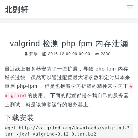
北剅轩
T
o
g
g
valgrind 检测 php-fpm 内存泄漏
l
e
梦康
2016-12-09 00:00:00
2330
n
最近线上服务器安装了一些扩展，导致 php-fpm 内存
a
增长过快，虽然可以通过配置最大请求数和定时脚本来
v
重启 php-fpm ，但是也抱着学习折腾的精神来学习下
i
v
的使用。 下面的配置都是在我自己的服务器
g
algrind
上测试，就是该博客运行的服务器上。
a
t
下载安装
i
wget http://valgrind.org/downloads/valgrind-3.12
o
tar -jxvf valgrind-3.12.0.tar.bz2
