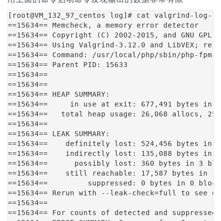
[root@VM_132_97_centos log]# cat valgrind-log-15
==15634== Memcheck, a memory error detector

==15634== Copyright (C) 2002-2015, and GNU GPL'd
==15634== Using Valgrind-3.12.0 and LibVEX; reru
==15634== Command: /usr/local/php/sbin/php-fpm -
==15634== Parent PID: 15633

==15634== 

==15634== 

==15634== HEAP SUMMARY:

==15634==     in use at exit: 677,491 bytes in 1
==15634==   total heap usage: 26,068 allocs, 25,
==15634== 

==15634== LEAK SUMMARY:

==15634==    definitely lost: 524,456 bytes in 7
==15634==    indirectly lost: 135,088 bytes in 1
==15634==      possibly lost: 360 bytes in 3 blo
==15634==    still reachable: 17,587 bytes in 13
==15634==         suppressed: 0 bytes in 0 block
==15634== Rerun with --leak-check=full to see de
==15634== 

==15634== For counts of detected and suppressed 