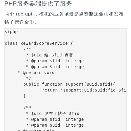
PHP服务器端提供了服务
两个 rpc api ，模拟的业务场景是点赞赠送金币和发布
帖子赠送金币。
<?php

class RewardScoreService {

	/**

	 * $uid 给 $fid 点赞

	 * @param $fid  interge

	 * @param $uid  interge

     * @return void

	 */

	public function support($uid,$fid){

		return "support:uid:$uid:fid:$fid";

	}

	/**

	 * $uid 发布了帖子 $fid 

	 * @param $fid  interge

	 * @param $uid  interge

     * @return void
