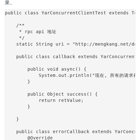
果。
public class YarConcurrentClientTest extends Tes
    /**

     * rpc api 地址

     */

    static String uri = "http://mengkang.net/dem
    public class callback extends YarConcurrentC
        public void async() {

            System.out.println("现在, 所有的
        }

        public Object success() {

            return retValue;

        }

    }

    public class errorCallback extends YarConcur
        @Override
