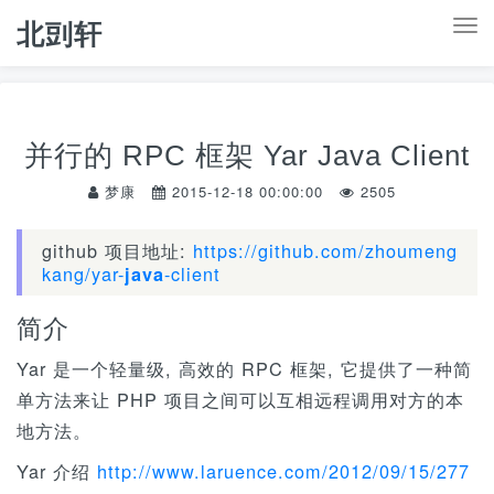
北剅轩
T
o
g
g
并行的 RPC 框架 Yar Java Client
l
e
梦康
2015-12-18 00:00:00
2505
n
a
github 项目地址:
https://github.com/zhoumeng
kang/yar-
-client
java
v
i
简介
g
Yar 是一个轻量级, 高效的 RPC 框架, 它提供了一种简
a
单方法来让 PHP 项目之间可以互相远程调用对方的本
t
地方法。
i
o
Yar 介绍
http://www.laruence.com/2012/09/15/277