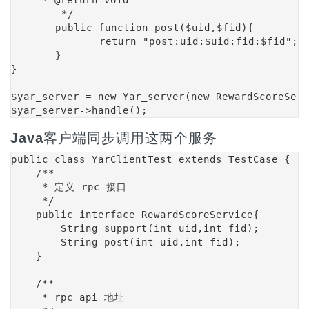
	 */

	public function post($uid,$fid){

		return "post:uid:$uid:fid:$fid";

	}

}

$yar_server = new Yar_server(new RewardScoreServ
$yar_server->handle();
Java
客户端同步调用这两个服务
public class YarClientTest extends TestCase {

    /**

     * 定义 rpc 接口

     */

    public interface RewardScoreService{

        String support(int uid,int fid);

        String post(int uid,int fid);

    }

    /**

     * rpc api 地址
