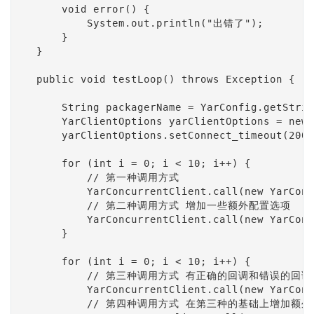
        void error() {

            System.out.println("出错了");

        }

    }

    public void testLoop() throws Exception {

        String packagerName = YarConfig.getStrin
        YarClientOptions yarClientOptions = new 
        yarClientOptions.setConnect_timeout(2000
        for (int i = 0; i < 10; i++) {

            // 第一种调用方式

            YarConcurrentClient.call(new YarConc
            // 第二种调用方式 增加一些额外配置选项

            YarConcurrentClient.call(new YarConc
        }

        for (int i = 0; i < 10; i++) {

            // 第三种调用方式 有正确的回调和错误的回调

            YarConcurrentClient.call(new YarConc
            // 第四种调用方式 在第三种的基础上增加额外