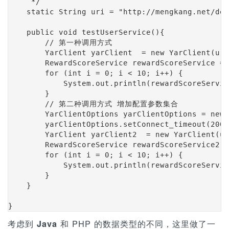
     */

    static String uri = "http://mengkang.net/dem
    public void testUserService(){

        // 第一种调用方式

        YarClient yarClient  = new YarClient(uri
        RewardScoreService rewardScoreService = 
        for (int i = 0; i < 10; i++) {

            System.out.println(rewardScoreServic
        }

        // 第二种调用方式 增加配置参数集合

        YarClientOptions yarClientOptions = new 
        yarClientOptions.setConnect_timeout(2000
        YarClient yarClient2  = new YarClient(ur
        RewardScoreService rewardScoreService2 =
        for (int i = 0; i < 10; i++) {

            System.out.println(rewardScoreServic
        }

    }

}
考虑到
和 PHP 的数据类型的不同，这里做了一
Java