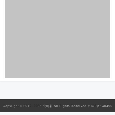
Copyright © 2012~2026 北剅轩 All Rights Reserved
京ICP备140490
89号