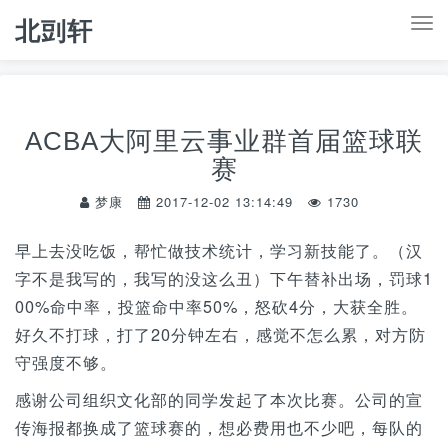
北剅轩
T
o
g
g
ACBA大阿里云事业群首届篮球联
l
赛
e
n
梦康
2017-12-02 13:14:49
1730
a
早上去没吃饭，帮忙做技术统计，学习新技能了。（汉
v
字不是我写的，我写的没这么丑）下午替补出场，罚球1
i
00%命中率，投篮命中率50%，怒砍4分，大获全胜。
g
好久不打球，打了20分钟左右，感觉不怎么累，对方防
a
守强度不够。
t
i
感谢公司组织文化部的同学发起了本次比赛。公司的宣
o
传海报都换成了篮球赛的，想必费用也不少吧，每队的