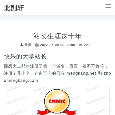
北剅轩
T
o
g
g
站长生涯这十年
l
e
梦康
2022-05-08 00:00:00
2271
n
快乐的大学站长
a
v
回想大二那年注册了第一个域名，后面一发不可收拾，
i
注册了几十个，存留至今的只有 mengkang.net 和 zho
g
umengkang.com
a
t
i
o