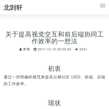
北剅轩
T
o
g
g
关于提高视觉交互和前后端协同工
l
作效率的一想法
e
n
梦康
2017-12-10 00:00:00
2041
a
v
初衷
i
g
通过一些明确的规范来提高云栖社区 UED、前端、后端
a
的工作效率。
t
i
现状
o