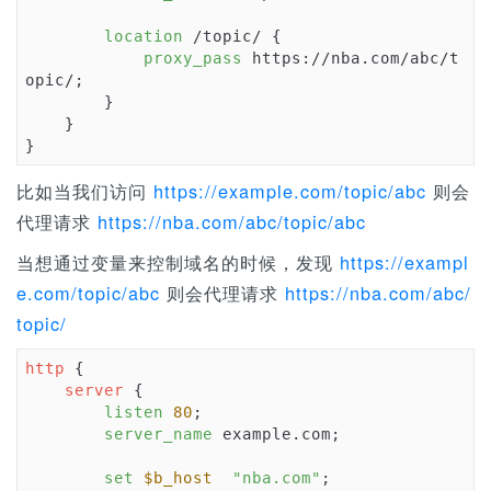
n
location
 /topic/ {

proxy_pass
 https://nba.com/abc/t
opic/;

        }

    }

}
比如当我们访问
https://example.com/topic/abc
则会
代理请求
https://nba.com/abc/topic/abc
当想通过变量来控制域名的时候，发现
https://exampl
e.com/topic/abc
则会代理请求
https://nba.com/abc/
topic/
http
 {

server
 {

listen
80
;

server_name
 example.com;

set
$b_host
"nba.com"
;
