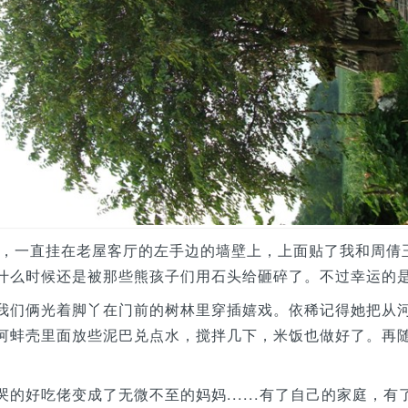
牌匾，一直挂在老屋客厅的左手边的墙壁上，上面贴了我和周
什么时候还是被那些熊孩子们用石头给砸碎了。不过幸运的
我们俩光着脚丫在门前的树林里穿插嬉戏。依稀记得她把从
河蚌壳里面放些泥巴兑点水，搅拌几下，米饭也做好了。再
的好吃佬变成了无微不至的妈妈......有了自己的家庭，有