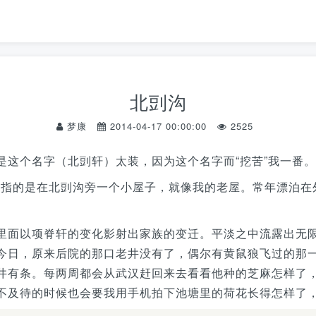
北剅沟
梦康
2014-04-17 00:00:00
2525
是这个名字（北剅轩）太装，因为这个名字而“挖苦”我一番。
”指的是在
旁一个小屋子，就像我的老屋。常年漂泊在
北剅沟
里面以项脊轩的变化影射出家族的变迁。平淡之中流露出无
今日，原来后院的那口老井没有了，偶尔有黄鼠狼飞过的那
井有条。每两周都会从武汉赶回来去看看他种的芝麻怎样了
不及待的时候也会要我用手机拍下池塘里的荷花长得怎样了