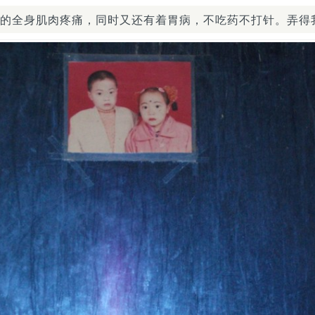
身肌肉疼痛，同时又还有着胃病，不吃药不打针。弄得我好是心疼。2