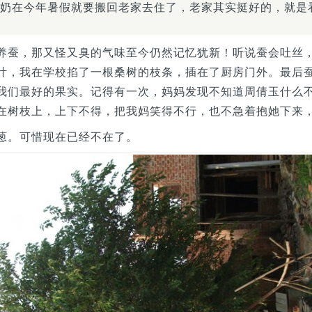
奶在今年暑假就要搬回老家去住了，老家其实挺好的，就是
养蚕，那又怪又臭的气味至今仍然记忆犹新！听说蚕会吐丝
叶，我在学校掐了一根桑树的枝条，插在了厨房门外。最后
我们最好的果实。记得有一次，妈妈发现不知道周倩玉什么
在树枝上，上下不得，把我妈笑得不行，也不急着抱她下来
葱。可惜现在已经不在了。